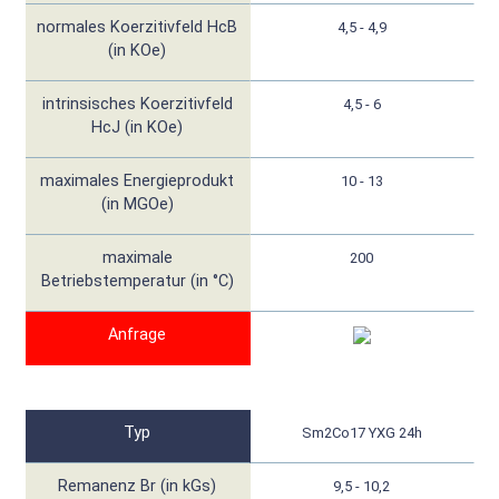
normales Koerzitivfeld HcB
4,5 - 4,9
(in KOe)
intrinsisches Koerzitivfeld
4,5 - 6
HcJ (in KOe)
maximales Energieprodukt
10 - 13
(in MGOe)
maximale
200
Betriebstemperatur (in °C)
Anfrage
Typ
Sm2Co17 YXG 24h
Remanenz Br (in kGs)
9,5 - 10,2