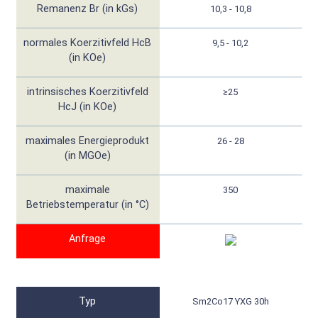
Remanenz Br (in kGs)
10,3 - 10,8
normales Koerzitivfeld HcB
9,5 - 10,2
(in KOe)
intrinsisches Koerzitivfeld
≥25
HcJ (in KOe)
maximales Energieprodukt
26 - 28
(in MGOe)
maximale
350
Betriebstemperatur (in °C)
Anfrage
Typ
Sm2Co17 YXG 30h