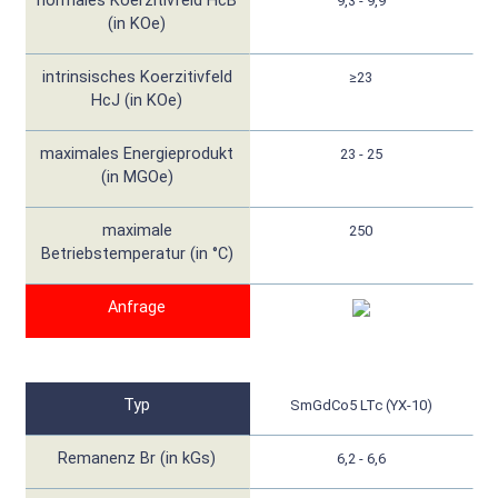
normales Koerzitivfeld HcB
9,3 - 9,9
(in KOe)
intrinsisches Koerzitivfeld
≥23
HcJ (in KOe)
maximales Energieprodukt
23 - 25
(in MGOe)
maximale
250
Betriebstemperatur (in °C)
Anfrage
Typ
SmGdCo5 LTc (YX-10)
Remanenz Br (in kGs)
6,2 - 6,6