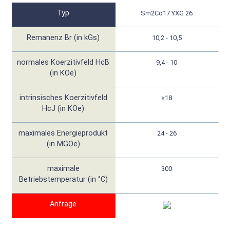
Typ
Sm2Co17 YXG 26
Remanenz Br (in kGs)
10,2 - 10,5
normales Koerzitivfeld HcB
9,4 - 10
(in KOe)
intrinsisches Koerzitivfeld
≥18
HcJ (in KOe)
maximales Energieprodukt
24 - 26
(in MGOe)
maximale
300
Betriebstemperatur (in °C)
Anfrage