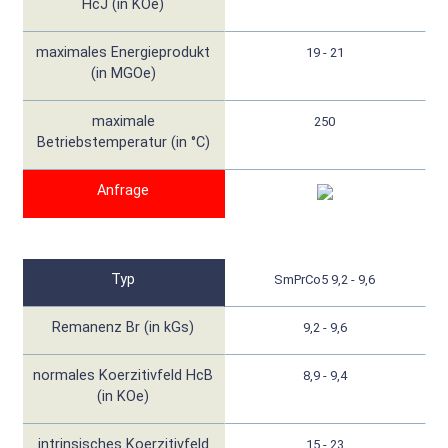
HcJ (in KOe)
maximales Energieprodukt
19 - 21
(in MGOe)
maximale
250
Betriebstemperatur (in °C)
Anfrage
Typ
SmPrCo5 9,2 - 9,6
Remanenz Br (in kGs)
9,2 - 9,6
normales Koerzitivfeld HcB
8,9 - 9,4
(in KOe)
intrinsisches Koerzitivfeld
15 - 23