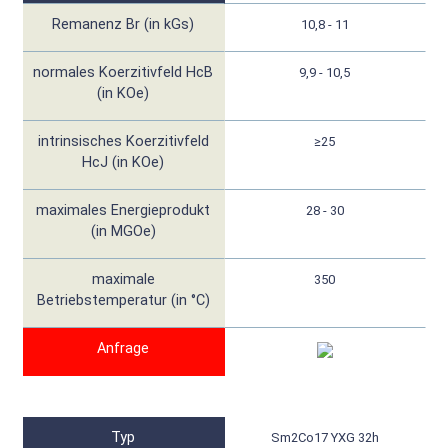
Remanenz Br (in kGs)
10,8 - 11
normales Koerzitivfeld HcB
9,9 - 10,5
(in KOe)
intrinsisches Koerzitivfeld
≥25
HcJ (in KOe)
maximales Energieprodukt
28 - 30
(in MGOe)
maximale
350
Betriebstemperatur (in °C)
Anfrage
Typ
Sm2Co17 YXG 32h