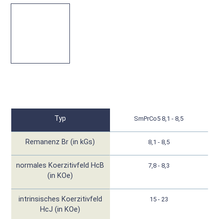
Typ
SmPrCo5 8,1 - 8,5
Remanenz Br (in kGs)
8,1 - 8,5
normales Koerzitivfeld HcB
7,8 - 8,3
(in KOe)
intrinsisches Koerzitivfeld
15 - 23
HcJ (in KOe)