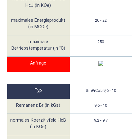
HcJ (in KOe)
maximales Energieprodukt
20 - 22
(in MGOe)
maximale
250
Betriebstemperatur (in °C)
Anfrage
Typ
SmPrCo5 9,6 - 10
Remanenz Br (in kGs)
9,6 - 10
normales Koerzitivfeld HcB
9,2 - 9,7
(in KOe)