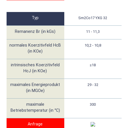
Typ
Sm2Co17 YXG 32
Remanenz Br (in kGs)
11 - 11,3
normales Koerzitivfeld HcB
10,2 - 10,8
(in KOe)
intrinsisches Koerzitivfeld
≥18
HcJ (in KOe)
maximales Energieprodukt
29 - 32
(in MGOe)
maximale
300
Betriebstemperatur (in °C)
Anfrage