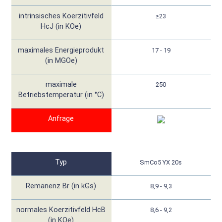
intrinsisches Koerzitivfeld
≥23
HcJ (in KOe)
maximales Energieprodukt
17 - 19
(in MGOe)
maximale
250
Betriebstemperatur (in °C)
Anfrage
Typ
SmCo5 YX 20s
Remanenz Br (in kGs)
8,9 - 9,3
normales Koerzitivfeld HcB
8,6 - 9,2
(in KOe)