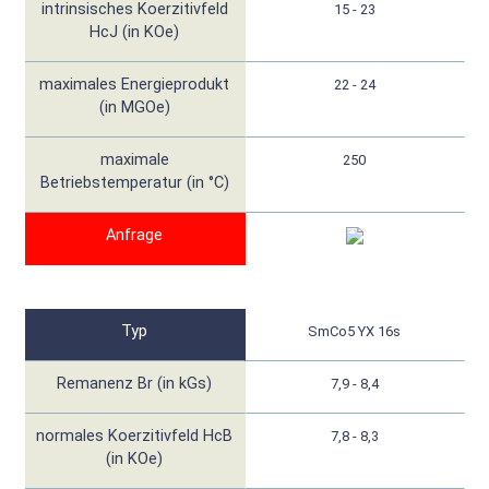
intrinsisches Koerzitivfeld
15 - 23
HcJ (in KOe)
maximales Energieprodukt
22 - 24
(in MGOe)
maximale
250
Betriebstemperatur (in °C)
Anfrage
Typ
SmCo5 YX 16s
Remanenz Br (in kGs)
7,9 - 8,4
normales Koerzitivfeld HcB
7,8 - 8,3
(in KOe)