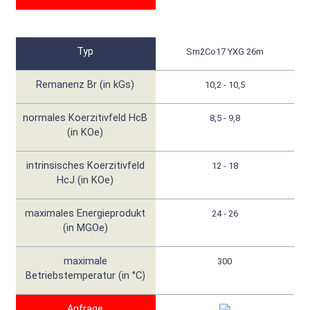
Typ
Sm2Co17 YXG 26m
Remanenz Br (in kGs)
10,2 - 10,5
normales Koerzitivfeld HcB
8,5 - 9,8
(in KOe)
intrinsisches Koerzitivfeld
12 - 18
HcJ (in KOe)
maximales Energieprodukt
24 - 26
(in MGOe)
maximale
300
Betriebstemperatur (in °C)
Anfrage