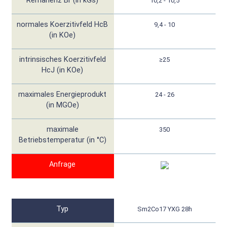
Remanenz Br (in kGs)
10,2 - 10,5
normales Koerzitivfeld HcB
9,4 - 10
(in KOe)
intrinsisches Koerzitivfeld
≥25
HcJ (in KOe)
maximales Energieprodukt
24 - 26
(in MGOe)
maximale
350
Betriebstemperatur (in °C)
Anfrage
Typ
Sm2Co17 YXG 28h