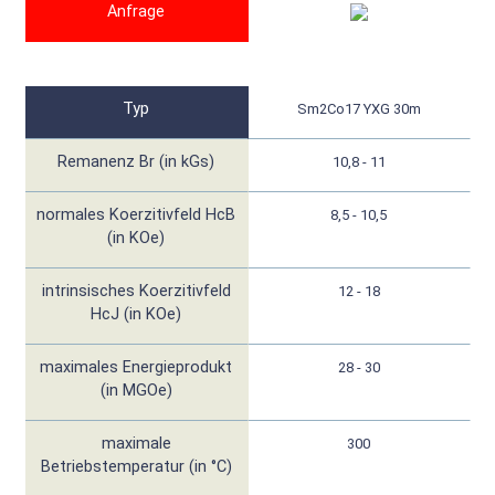
Anfrage
Typ
Sm2Co17 YXG 30m
Remanenz Br (in kGs)
10,8 - 11
normales Koerzitivfeld HcB
8,5 - 10,5
(in KOe)
intrinsisches Koerzitivfeld
12 - 18
HcJ (in KOe)
maximales Energieprodukt
28 - 30
(in MGOe)
maximale
300
Betriebstemperatur (in °C)