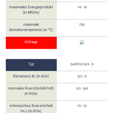
maximales Energieprodukt
14 - 16
(in MGOe)
maximale
250
Betriebstemperatur (in °C)
Anfrage
Typ
SmPrCo5 8,5 - 9
Remanenz Br (in kGs)
8,5 - 9
normales Koerzitivfeld HcB
8,3 - 8,8
(in KOe)
intrinsisches Koerzitivfeld
15 - 23
HcJ (in KOe)