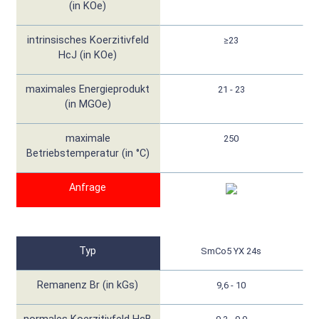
(in KOe)
intrinsisches Koerzitivfeld
≥23
HcJ (in KOe)
maximales Energieprodukt
21 - 23
(in MGOe)
maximale
250
Betriebstemperatur (in °C)
Anfrage
Typ
SmCo5 YX 24s
Remanenz Br (in kGs)
9,6 - 10