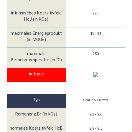
intrinsisches Koerzitivfeld
≥23
HcJ (in KOe)
maximales Energieprodukt
19 - 21
(in MGOe)
maximale
250
Betriebstemperatur (in °C)
Anfrage
Typ
SmCo5 YX 22s
Remanenz Br (in kGs)
9,2 - 9,6
normales Koerzitivfeld HcB
8,9 - 9,5