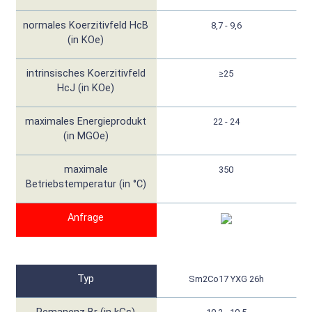
normales Koerzitivfeld HcB
8,7 - 9,6
(in KOe)
intrinsisches Koerzitivfeld
≥25
HcJ (in KOe)
maximales Energieprodukt
22 - 24
(in MGOe)
maximale
350
Betriebstemperatur (in °C)
Anfrage
Typ
Sm2Co17 YXG 26h