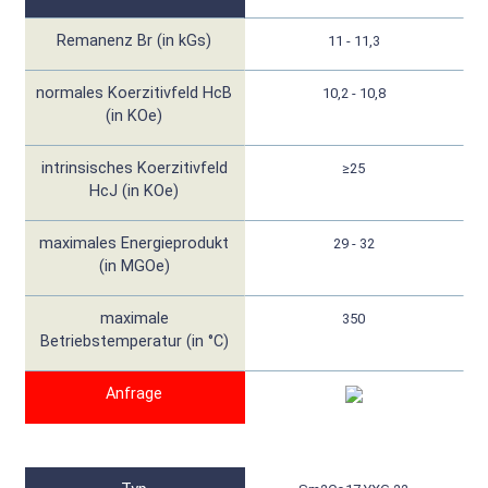
Remanenz Br (in kGs)
11 - 11,3
normales Koerzitivfeld HcB
10,2 - 10,8
(in KOe)
intrinsisches Koerzitivfeld
≥25
HcJ (in KOe)
maximales Energieprodukt
29 - 32
(in MGOe)
maximale
350
Betriebstemperatur (in °C)
Anfrage