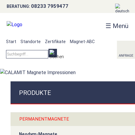
BRANCHEN
×
08233 7959477
BERATUNG:
AKTUELLES
☰ Menü
PHILOSOPHIE
Start
Standorte
Zertifikate
Magnet-ABC
ANFRAGE
ANFRAGE
PRODUKTE
PERMANENTMAGNETE
Neodym-Magnete