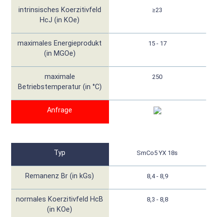
intrinsisches Koerzitivfeld
≥23
HcJ (in KOe)
maximales Energieprodukt
15 - 17
(in MGOe)
maximale
250
Betriebstemperatur (in °C)
Anfrage
Typ
SmCo5 YX 18s
Remanenz Br (in kGs)
8,4 - 8,9
normales Koerzitivfeld HcB
8,3 - 8,8
(in KOe)