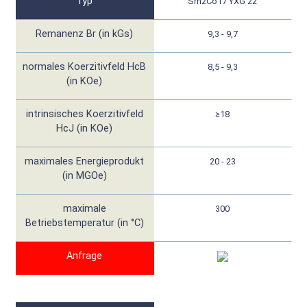
Typ
Sm2Co17 YXG 22
Remanenz Br (in kGs)
9,3 - 9,7
normales Koerzitivfeld HcB
8,5 - 9,3
(in KOe)
intrinsisches Koerzitivfeld
≥18
HcJ (in KOe)
maximales Energieprodukt
20 - 23
(in MGOe)
maximale
300
Betriebstemperatur (in °C)
Anfrage