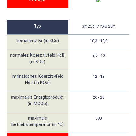
Typ
Sm2Co17 YXG 28m
Remanenz Br (in kGs)
10,3 - 10,8
normales Koerzitivfeld HcB
8,5 - 10
(in KOe)
intrinsisches Koerzitivfeld
12 - 18
HcJ (in KOe)
maximales Energieprodukt
26 - 28
(in MGOe)
maximale
300
Betriebstemperatur (in °C)