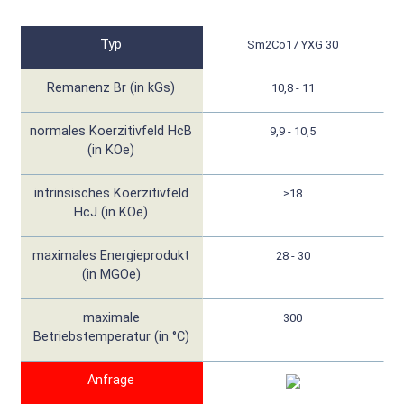
Typ
Sm2Co17 YXG 30
Remanenz Br (in kGs)
10,8 - 11
normales Koerzitivfeld HcB
9,9 - 10,5
(in KOe)
intrinsisches Koerzitivfeld
≥18
HcJ (in KOe)
maximales Energieprodukt
28 - 30
(in MGOe)
maximale
300
Betriebstemperatur (in °C)
Anfrage