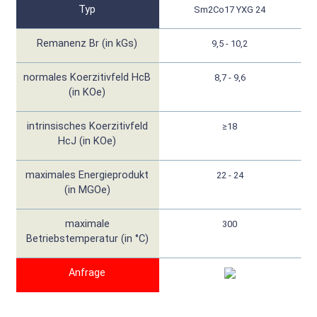
Typ
Sm2Co17 YXG 24
Remanenz Br (in kGs)
9,5 - 10,2
normales Koerzitivfeld HcB
8,7 - 9,6
(in KOe)
intrinsisches Koerzitivfeld
≥18
HcJ (in KOe)
maximales Energieprodukt
22 - 24
(in MGOe)
maximale
300
Betriebstemperatur (in °C)
Anfrage