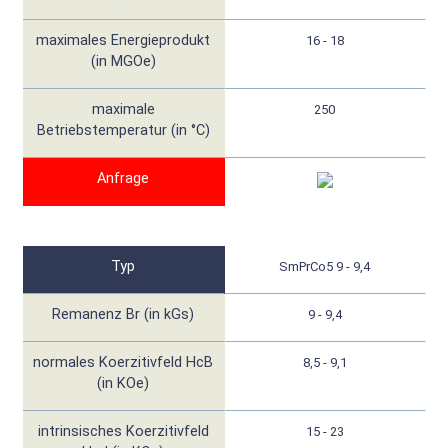
maximales Energieprodukt
16 - 18
(in MGOe)
maximale
250
Betriebstemperatur (in °C)
Anfrage
Typ
SmPrCo5 9 - 9,4
Remanenz Br (in kGs)
9 - 9,4
normales Koerzitivfeld HcB
8,5 - 9,1
(in KOe)
intrinsisches Koerzitivfeld
15 - 23