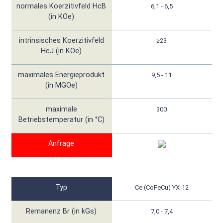
normales Koerzitivfeld HcB
6,1 - 6,5
(in KOe)
intrinsisches Koerzitivfeld
≥23
HcJ (in KOe)
maximales Energieprodukt
9,5 - 11
(in MGOe)
maximale
300
Betriebstemperatur (in °C)
Anfrage
Typ
Ce (CoFeCu) YX-12
Remanenz Br (in kGs)
7,0 - 7,4