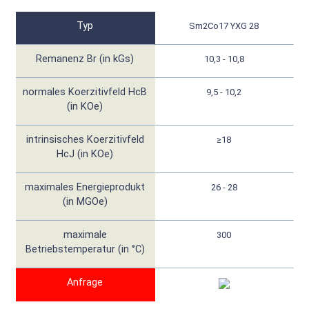
Typ
Sm2Co17 YXG 28
Remanenz Br (in kGs)
10,3 - 10,8
normales Koerzitivfeld HcB
9,5 - 10,2
(in KOe)
intrinsisches Koerzitivfeld
≥18
HcJ (in KOe)
maximales Energieprodukt
26 - 28
(in MGOe)
maximale
300
Betriebstemperatur (in °C)
Anfrage