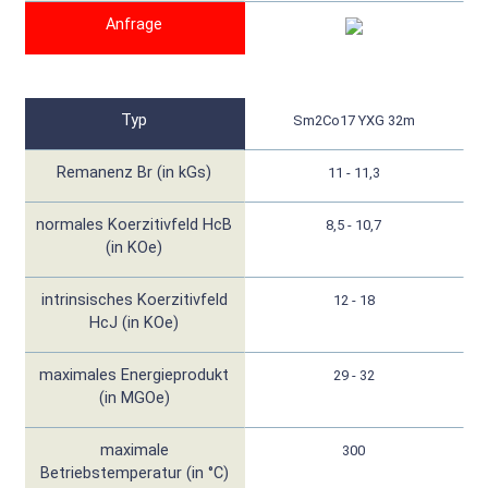
Anfrage
Typ
Sm2Co17 YXG 32m
Remanenz Br (in kGs)
11 - 11,3
normales Koerzitivfeld HcB
8,5 - 10,7
(in KOe)
intrinsisches Koerzitivfeld
12 - 18
HcJ (in KOe)
maximales Energieprodukt
29 - 32
(in MGOe)
maximale
300
Betriebstemperatur (in °C)