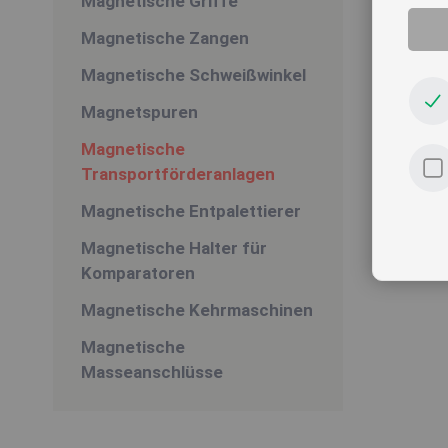
Magnetische Griffe
Magnetische Zangen
Magnetische Schweißwinkel
Magnetspuren
Magnetische
Transportförderanlagen
Magnetische Entpalettierer
Magnetische Halter für
Komparatoren
Magnetische Kehrmaschinen
Magnetische
Masseanschlüsse