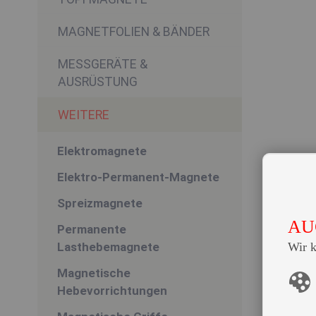
MAGNETFOLIEN & BÄNDER
MESSGERÄTE &
AUSRÜSTUNG
WEITERE
Elektromagnete
Elektro-Permanent-Magnete
Spreizmagnete
AU
Permanente
Lasthebemagnete
Wir 
Magnetische
Hebevorrichtungen