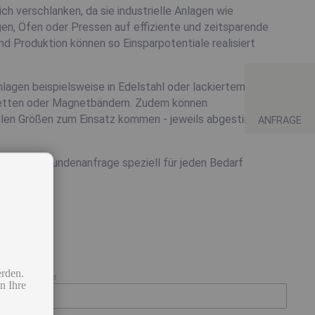
 verschlanken, da sie industrielle Anlagen wie
en, Öfen oder Pressen auf effiziente und zeitsparende
nd Produktion können so Einsparpotentiale realisiert
agen beispielsweise in Edelstahl oder lackiertem Stahl
lketten oder Magnetbändern. Zudem können
ellen Größen zum Einsatz kommen - jeweils abgestimmt auf
ANFRAGE
n sie auf Kundenanfrage speziell für jeden Bedarf
erden.
Nachname
n Ihre