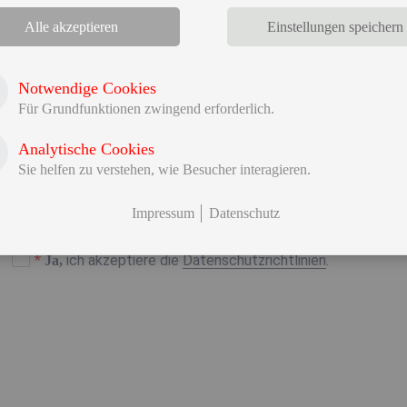
Vorname
Alle akzeptieren
Einstellungen speichern
Telefon
Notwendige Cookies
Für Grundfunktionen zwingend erforderlich.
Ich interessiere mich für folgendes Produkt
Analytische Cookies
Sie helfen zu verstehen, wie Besucher interagieren.
Impressum
Datenschutz
Ja, ich akzeptiere die Datenschutzrichtlinien*
*
ich akzeptiere die
Datenschutzrichtlinien
.
Ja,